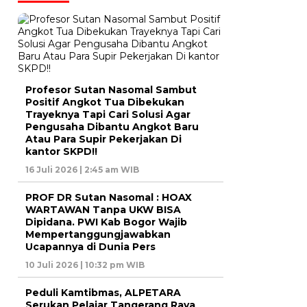
Profesor Sutan Nasomal Sambut
Positif Angkot Tua Dibekukan
Trayeknya Tapi Cari Solusi Agar
Pengusaha Dibantu Angkot Baru
Atau Para Supir Pekerjakan Di
kantor SKPD!!
16 Juli 2026 | 2:45 am WIB
PROF DR Sutan Nasomal : HOAX
WARTAWAN Tanpa UKW BISA
Dipidana. PWI Kab Bogor Wajib
Mempertanggungjawabkan
Ucapannya di Dunia Pers
10 Juli 2026 | 10:32 pm WIB
Peduli Kamtibmas, ALPETARA
Serukan Pelajar Tangerang Raya