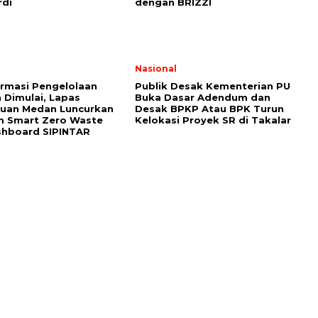
rdi
dengan BRIZZI
Nasional
rmasi Pengelolaan
Publik Desak Kementerian PU
Dimulai, Lapas
Buka Dasar Adendum dan
uan Medan Luncurkan
Desak BPKP Atau BPK Turun
m Smart Zero Waste
Kelokasi Proyek SR di Takalar
shboard SIPINTAR