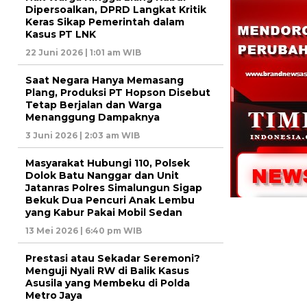
Dipersoalkan, DPRD Langkat Kritik
Keras Sikap Pemerintah dalam
Kasus PT LNK
22 Juni 2026 | 1:01 am WIB
Saat Negara Hanya Memasang
Plang, Produksi PT Hopson Disebut
Tetap Berjalan dan Warga
Menanggung Dampaknya
3 Juni 2026 | 2:03 am WIB
Masyarakat Hubungi 110, Polsek
Dolok Batu Nanggar dan Unit
Jatanras Polres Simalungun Sigap
Bekuk Dua Pencuri Anak Lembu
yang Kabur Pakai Mobil Sedan
13 Mei 2026 | 6:40 pm WIB
Prestasi atau Sekadar Seremoni?
Menguji Nyali RW di Balik Kasus
Asusila yang Membeku di Polda
Metro Jaya