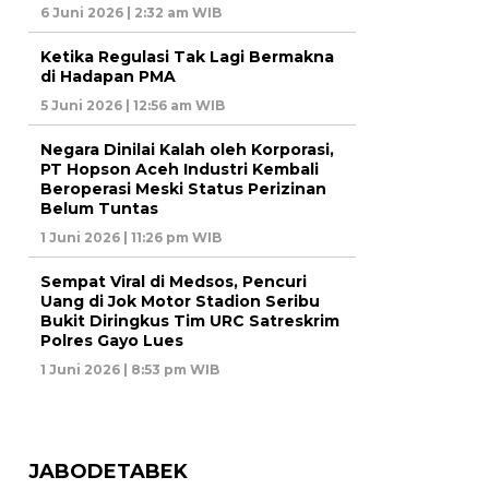
6 Juni 2026 | 2:32 am WIB
Ketika Regulasi Tak Lagi Bermakna
di Hadapan PMA
5 Juni 2026 | 12:56 am WIB
Negara Dinilai Kalah oleh Korporasi,
PT Hopson Aceh Industri Kembali
Beroperasi Meski Status Perizinan
Belum Tuntas
1 Juni 2026 | 11:26 pm WIB
Sempat Viral di Medsos, Pencuri
Uang di Jok Motor Stadion Seribu
Bukit Diringkus Tim URC Satreskrim
Polres Gayo Lues
1 Juni 2026 | 8:53 pm WIB
JABODETABEK