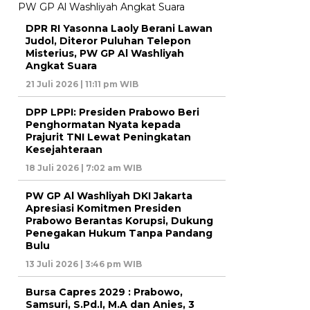
DPR RI Yasonna Laoly Berani Lawan
Judol, Diteror Puluhan Telepon
Misterius, PW GP Al Washliyah
Angkat Suara
21 Juli 2026 | 11:11 pm WIB
DPP LPPI: Presiden Prabowo Beri
Penghormatan Nyata kepada
Prajurit TNI Lewat Peningkatan
Kesejahteraan
18 Juli 2026 | 7:02 am WIB
PW GP Al Washliyah DKI Jakarta
Apresiasi Komitmen Presiden
Prabowo Berantas Korupsi, Dukung
Penegakan Hukum Tanpa Pandang
Bulu
13 Juli 2026 | 3:46 pm WIB
Bursa Capres 2029 : Prabowo,
Samsuri, S.Pd.I, M.A dan Anies, 3