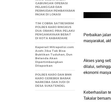
GABUNGAN OPERASI
PELANGGAR DAN
PERMUDAH PEMBAYARAN
PAJAK DI LOKASI
TIM COBRA SATRESKRIM
POLRES KARO RINGKUS
DUA ORANG PRIA PELAKU
PENGANIAYAAN BERAT
Perbaikan jala
DI KOTA KABANJAHE
masyarakat, akh
Kaperwil Mitrapolisi.com
Aceh: Jika Tak Bisa
Buktikan Tuduhan, Dun
Belanda Akan
Akses yang seb
Dipertimbangkan
Dilaporkan
dilalui, sehin
ekonomi masyar
POLRES KARO DAN BNN
KARO GEREBEK BARAK
NARKOBA DAN JUDI DI
DESA SUKATENDEL
Keberhasilan t
Takalar bersam