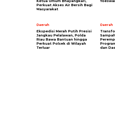
Ketua Umum Bhayangkari,
Yoeswa
Perkuat Akses Air Bersih Bagi
Masyarakat
Daerah
Daerah
Ekspedisi Merah Putih Presisi
Transfo
Jangkau Pelalawan, Polda
Sampah 
Riau Bawa Bantuan hingga
Peremp
Perkuat Polsek di Wilayah
Progra
Terluar
dan Da