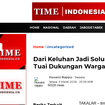
HOME
NASIONAL
DAERAH
JABODETABEK
Home
Uncategorized
/
Dari Keluhan Jadi So
Tuai Dukungan Warg
Husaini Nappu
- Redaksi
Selasa, 3 Maret 2026 - 23:36 WIB
50118 views
TAKALAR – tim
Berita Terkait