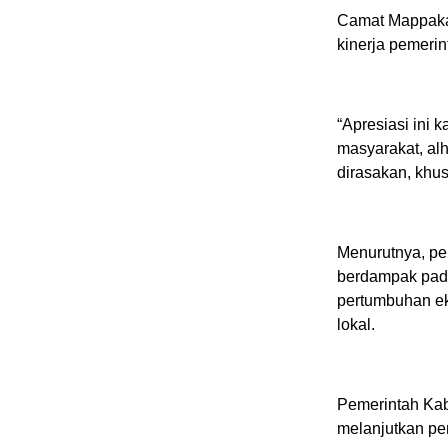
Camat Mappaka
kinerja pemeri
“Apresiasi ini
masyarakat, alh
dirasakan, khus
Menurutnya, pe
berdampak pada
pertumbuhan ek
lokal.
Pemerintah Kab
melanjutkan pe