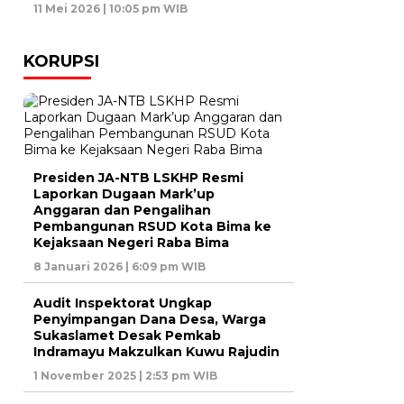
11 Mei 2026 | 10:05 pm WIB
KORUPSI
Presiden JA-NTB LSKHP Resmi
Laporkan Dugaan Mark’up
Anggaran dan Pengalihan
Pembangunan RSUD Kota Bima ke
Kejaksaan Negeri Raba Bima
8 Januari 2026 | 6:09 pm WIB
Audit Inspektorat Ungkap
Penyimpangan Dana Desa, Warga
Sukaslamet Desak Pemkab
Indramayu Makzulkan Kuwu Rajudin
1 November 2025 | 2:53 pm WIB