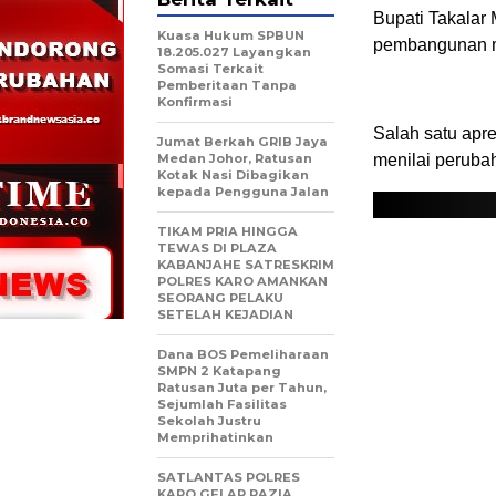
Bupati Takala
Kuasa Hukum SPBUN
pembangunan mu
18.205.027 Layangkan
Somasi Terkait
Pemberitaan Tanpa
Konfirmasi
Salah satu apr
Jumat Berkah GRIB Jaya
Medan Johor, Ratusan
menilai perubah
Kotak Nasi Dibagikan
kepada Pengguna Jalan
TIKAM PRIA HINGGA
TEWAS DI PLAZA
KABANJAHE SATRESKRIM
POLRES KARO AMANKAN
SEORANG PELAKU
SETELAH KEJADIAN
Dana BOS Pemeliharaan
SMPN 2 Katapang
Ratusan Juta per Tahun,
Sejumlah Fasilitas
Sekolah Justru
Memprihatinkan
SATLANTAS POLRES
KARO GELAR RAZIA