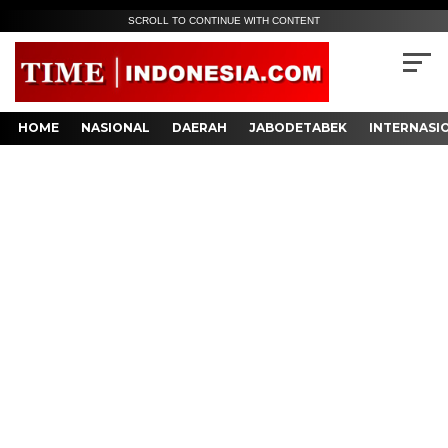
SCROLL TO CONTINUE WITH CONTENT
HOME
NASIONAL
DAERAH
JABODETABEK
INTERNASI