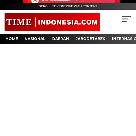
SCROLL TO CONTINUE WITH CONTENT
HOME
NASIONAL
DAERAH
JABODETABEK
INTERNASI