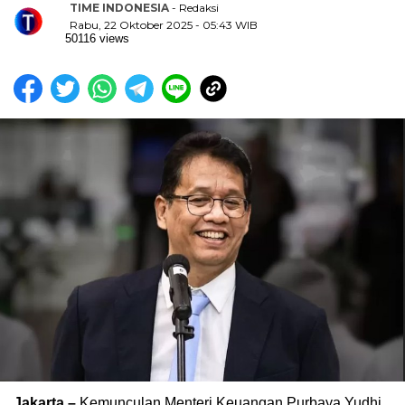
TIME INDONESIA
- Redaksi
Rabu, 22 Oktober 2025 - 05:43 WIB
50116 views
Jakarta –
Kemunculan Menteri Keuangan Purbaya Yudhi