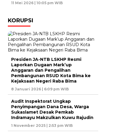
11 Mei 2026 | 10:05 pm WIB
KORUPSI
Presiden JA-NTB LSKHP Resmi
Laporkan Dugaan Mark’up
Anggaran dan Pengalihan
Pembangunan RSUD Kota Bima ke
Kejaksaan Negeri Raba Bima
8 Januari 2026 | 6:09 pm WIB
Audit Inspektorat Ungkap
Penyimpangan Dana Desa, Warga
Sukaslamet Desak Pemkab
Indramayu Makzulkan Kuwu Rajudin
1 November 2025 | 2:53 pm WIB