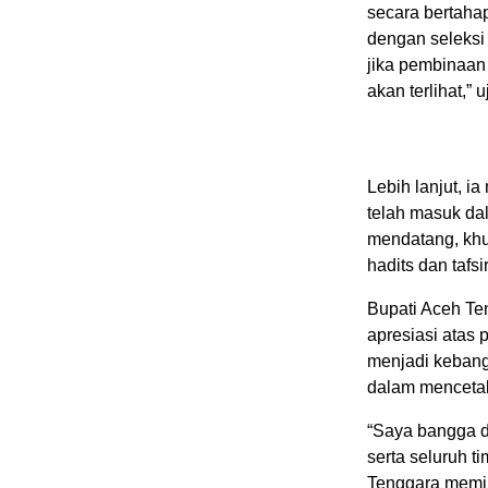
secara bertahap
dengan seleksi 
jika pembinaan 
akan terlihat,” 
Lebih lanjut, 
telah masuk da
mendatang, khu
hadits dan tafs
Bupati Aceh Te
apresiasi atas 
menjadi kebang
dalam mencetak
“Saya bangga da
serta seluruh t
Tenggara memili