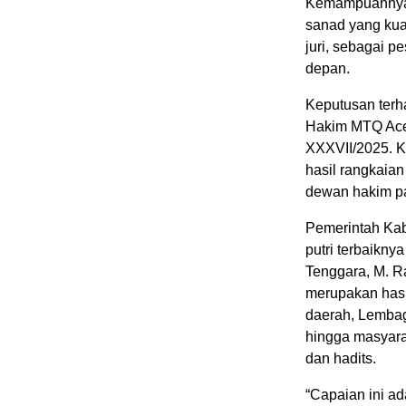
Kemampuannya 
sanad yang kua
juri, sebagai p
depan.
Keputusan terh
Hakim MTQ Ace
XXXVII/2025. Ke
hasil rangkaian
dewan hakim pa
Pemerintah Kab
putri terbaikny
Tenggara, M. R
merupakan hasil
daerah, Lembag
hingga masyara
dan hadits.
“Capaian ini a