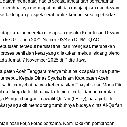
dalam menghafal hadits secara lancar dan pemahaman
t membuatnya mendapat penilaian menjanjikan dari dewan
eserta dengan prospek cerah untuk kompetisi-kompetisi ke
adap capaian mereka ditetapkan melalui Keputusan Dewan
h ke-37 Tahun 2025 Nomor: 02/Kep.DH/MTQ ACEH-
putusan tersebut bersifat final dan mengikat, merupakan
 proses penilaian ketat yang dilakukan melalui sidang pleno
da Jumat, 7 November 2025 di Pidie Jaya.
upaten Aceh Tenggara menyambut baik capaian dua putra-
a tersebut. Kepala Dinas Syariat Islam Kabupaten Aceh
asadi, menyebut bahwa keberhasilan Thayalis dan Mona Fitri
 dari kerja kolektif banyak elemen, mulai dari pemerintah
a Pengembangan Tilawatil Qur’an (LPTQ), para pelatih,
kat yang aktif mendorong tumbuhnya budaya cinta Al-Qur’an
dalah hasil kerja keras bersama. Kami lakukan pembinaan