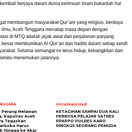
kembali berjaya dalam dunia keilmuan Islam bukanlah hal
t membangun masyarakat Qur’ani yang religius, berdaya
ta ilmu, Aceh Tenggara menatap masa depan dengan
tasi di MTQ adalah jejak awal dari perjalanan panjang
ta besar membumikan Al-Qur’an dan hadits dalam setiap sendi
arakat. Selama semangat ini terus hidup, kebangkitan dari
selalu menemukan jalannya.
ENGGARA
Uncategorized
t Perang Melawan
KETAGIHAN SAMPAI DUA KALI
, Kapolres Aceh
PERKOSA PELAJAR SATRES
ra Tegaskan
PPAPPO POLRES KARO
arkoba Harus
RINGKUS SEORANG PEMUDA
k Hingga ke Akar