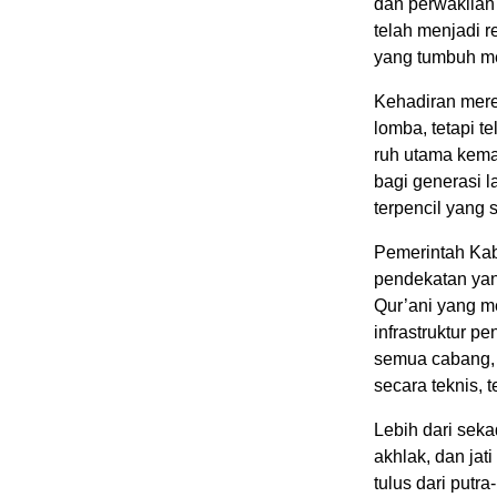
dan perwakilan
telah menjadi 
yang tumbuh me
Kehadiran mer
lomba, tetapi 
ruh utama kema
bagi generasi 
terpencil yang 
Pemerintah Kab
pendekatan yan
Qur’ani yang m
infrastruktur p
semua cabang, 
secara teknis, 
Lebih dari seka
akhlak, dan jat
tulus dari putr