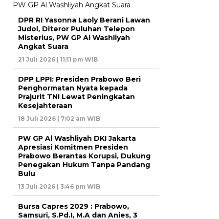
DPR RI Yasonna Laoly Berani Lawan
Judol, Diteror Puluhan Telepon
Misterius, PW GP Al Washliyah
Angkat Suara
21 Juli 2026 | 11:11 pm WIB
DPP LPPI: Presiden Prabowo Beri
Penghormatan Nyata kepada
Prajurit TNI Lewat Peningkatan
Kesejahteraan
18 Juli 2026 | 7:02 am WIB
PW GP Al Washliyah DKI Jakarta
Apresiasi Komitmen Presiden
Prabowo Berantas Korupsi, Dukung
Penegakan Hukum Tanpa Pandang
Bulu
13 Juli 2026 | 3:46 pm WIB
Bursa Capres 2029 : Prabowo,
Samsuri, S.Pd.I, M.A dan Anies, 3