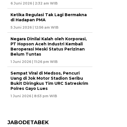
6 Juni 2026 | 2:32 am WIB
Ketika Regulasi Tak Lagi Bermakna
di Hadapan PMA
5 Juni 2026 | 12:56 am WIB
Negara Dinilai Kalah oleh Korporasi,
PT Hopson Aceh Industri Kembali
Beroperasi Meski Status Perizinan
Belum Tuntas
1 Juni 2026 | 11:26 pm WIB
Sempat Viral di Medsos, Pencuri
Uang di Jok Motor Stadion Seribu
Bukit Diringkus Tim URC Satreskrim
Polres Gayo Lues
1 Juni 2026 | 8:53 pm WIB
JABODETABEK