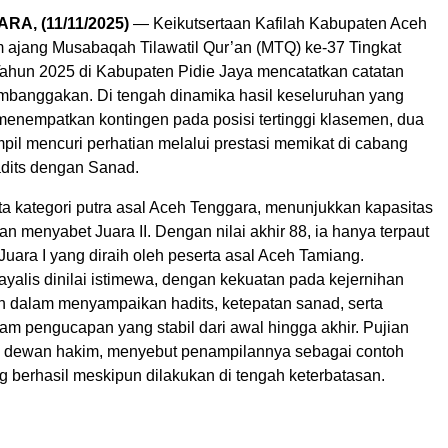
A, (11/11/2025)
— Keikutsertaan Kafilah Kabupaten Aceh
 ajang Musabaqah Tilawatil Qur’an (MTQ) ke-37 Tingkat
Tahun 2025 di Kabupaten Pidie Jaya mencatatkan catatan
embanggakan. Di tengah dinamika hasil keseluruhan yang
nempatkan kontingen pada posisi tertinggi klasemen, dua
pil mencuri perhatian melalui prestasi memikat di cabang
dits dengan Sanad.
ta kategori putra asal Aceh Tenggara, menunjukkan kapasitas
an menyabet Juara II. Dengan nilai akhir 88, ia hanya terpaut
 Juara I yang diraih oleh peserta asal Aceh Tamiang.
yalis dinilai istimewa, dengan kekuatan pada kejernihan
an dalam menyampaikan hadits, ketepatan sanad, serta
am pengucapan yang stabil dari awal hingga akhir. Pujian
i dewan hakim, menyebut penampilannya sebagai contoh
 berhasil meskipun dilakukan di tengah keterbatasan.