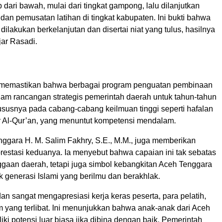
 dari bawah, mulai dari tingkat gampong, lalu dilanjutkan
dan pemusatan latihan di tingkat kabupaten. Ini bukti bahwa
dilakukan berkelanjutan dan disertai niat yang tulus, hasilnya
ujar Rasadi.
ia memastikan bahwa berbagai program penguatan pembinaan
lam rancangan strategis pemerintah daerah untuk tahun-tahun
susnya pada cabang-cabang keilmuan tinggi seperti hafalan
ir Al-Qur’an, yang menuntut kompetensi mendalam.
nggara H. M. Salim Fakhry, S.E., M.M., juga memberikan
prestasi keduanya. Ia menyebut bahwa capaian ini tak sebatas
gaan daerah, tetapi juga simbol kebangkitan Aceh Tenggara
 generasi Islami yang berilmu dan berakhlak.
n sangat mengapresiasi kerja keras peserta, para pelatih,
im yang terlibat. Ini menunjukkan bahwa anak-anak dari Aceh
ki potensi luar biasa jika dibina dengan baik. Pemerintah