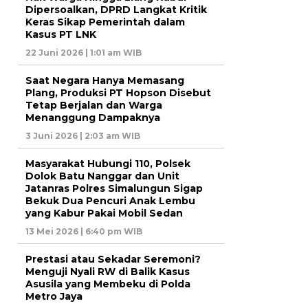
Dipersoalkan, DPRD Langkat Kritik
Keras Sikap Pemerintah dalam
Kasus PT LNK
22 Juni 2026 | 1:01 am WIB
Saat Negara Hanya Memasang
Plang, Produksi PT Hopson Disebut
Tetap Berjalan dan Warga
Menanggung Dampaknya
3 Juni 2026 | 2:03 am WIB
Masyarakat Hubungi 110, Polsek
Dolok Batu Nanggar dan Unit
Jatanras Polres Simalungun Sigap
Bekuk Dua Pencuri Anak Lembu
yang Kabur Pakai Mobil Sedan
13 Mei 2026 | 6:40 pm WIB
Prestasi atau Sekadar Seremoni?
Menguji Nyali RW di Balik Kasus
Asusila yang Membeku di Polda
Metro Jaya