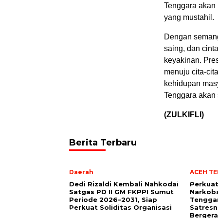
Tenggara akan 
yang mustahil.
Dengan semanga
saing, dan cin
keyakinan. Pres
menuju cita-ci
kehidupan masy
Tenggara akan 
(ZULKIFLI)
Berita Terbaru
Daerah
ACEH T
Dedi Rizaldi Kembali Nahkodai
Perkua
Satgas PD II GM FKPPI Sumut
Narkoba
Periode 2026–2031, Siap
Tengga
Perkuat Soliditas Organisasi
Satresn
Bergera