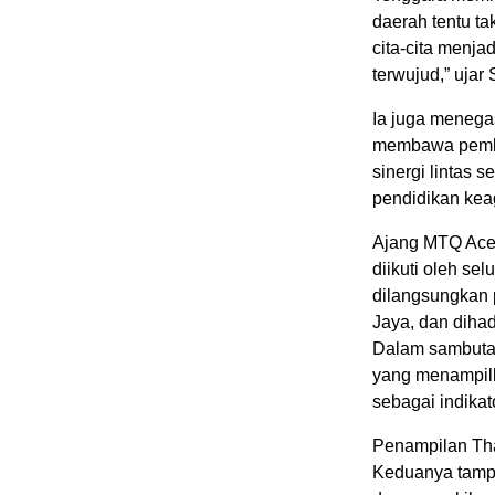
daerah tentu ta
cita-cita menj
terwujud,” ujar
Ia juga menega
membawa pembin
sinergi lintas
pendidikan kea
Ajang MTQ Aceh
diikuti oleh se
dilangsungkan 
Jaya, dan dihad
Dalam sambuta
yang menampilk
sebagai indika
Penampilan Tha
Keduanya tampi