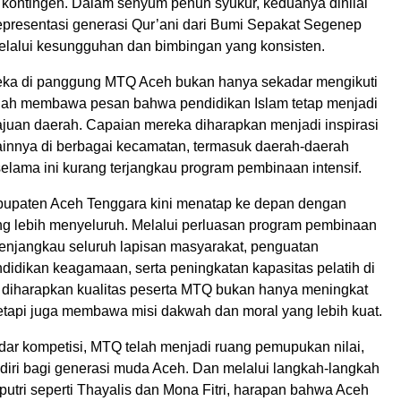
 kontingen. Dalam senyum penuh syukur, keduanya dinilai
representasi generasi Qur’ani dari Bumi Sepakat Segenep
lalui kesungguhan dan bimbingan yang konsisten.
eka di panggung MTQ Aceh bukan hanya sekadar mengikuti
telah membawa pesan bahwa pendidikan Islam tetap menjadi
juan daerah. Capaian mereka diharapkan menjadi inspirasi
lainnya di berbagai kecamatan, termasuk daerah-daerah
selama ini kurang terjangkau program pembinaan intensif.
upaten Aceh Tenggara kini menatap ke depan dengan
g lebih menyeluruh. Melalui perluasan program pembinaan
enjangkau seluruh lapisan masyarakat, penguatan
endidikan keagamaan, serta peningkatan kapasitas pelatih di
diharapkan kualitas peserta MTQ bukan hanya meningkat
tetapi juga membawa misi dakwah dan moral yang lebih kuat.
dar kompetisi, MTQ telah menjadi ruang pemupukan nilai,
i diri bagi generasi muda Aceh. Dan melalui langkah-langkah
a-putri seperti Thayalis dan Mona Fitri, harapan bahwa Aceh