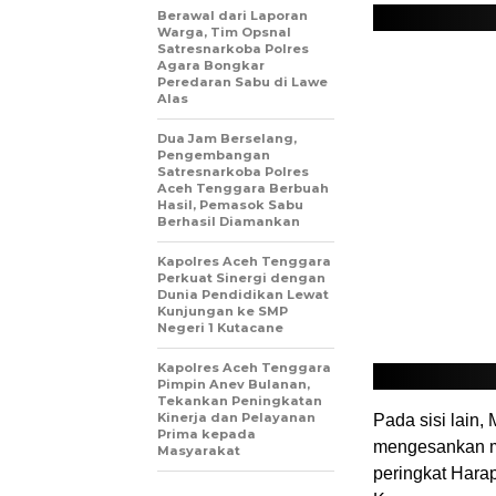
Berawal dari Laporan
Warga, Tim Opsnal
Satresnarkoba Polres
Agara Bongkar
Peredaran Sabu di Lawe
Alas
Dua Jam Berselang,
Pengembangan
Satresnarkoba Polres
Aceh Tenggara Berbuah
Hasil, Pemasok Sabu
Berhasil Diamankan
Kapolres Aceh Tenggara
Perkuat Sinergi dengan
Dunia Pendidikan Lewat
Kunjungan ke SMP
Negeri 1 Kutacane
Kapolres Aceh Tenggara
Pimpin Anev Bulanan,
Tekankan Peningkatan
Kinerja dan Pelayanan
Pada sisi lain, 
Prima kepada
mengesankan me
Masyarakat
peringkat Harap