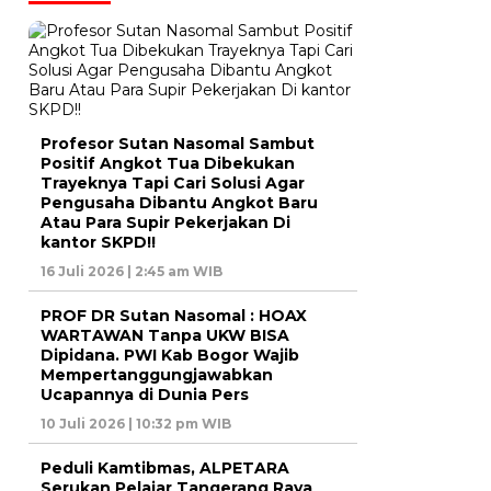
Profesor Sutan Nasomal Sambut
Positif Angkot Tua Dibekukan
Trayeknya Tapi Cari Solusi Agar
Pengusaha Dibantu Angkot Baru
Atau Para Supir Pekerjakan Di
kantor SKPD!!
16 Juli 2026 | 2:45 am WIB
PROF DR Sutan Nasomal : HOAX
WARTAWAN Tanpa UKW BISA
Dipidana. PWI Kab Bogor Wajib
Mempertanggungjawabkan
Ucapannya di Dunia Pers
10 Juli 2026 | 10:32 pm WIB
Peduli Kamtibmas, ALPETARA
Serukan Pelajar Tangerang Raya