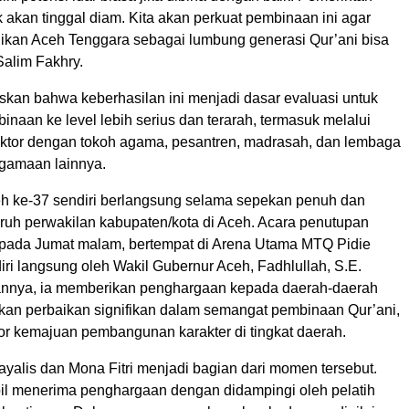
k akan tinggal diam. Kita akan perkuat pembinaan ini agar
adikan Aceh Tenggara sebagai lumbung generasi Qur’ani bisa
 Salim Fakhry.
skan bahwa keberhasilan ini menjadi dasar evaluasi untuk
aan ke level lebih serius dan terarah, termasuk melalui
 sektor dengan tokoh agama, pesantren, madrasah, dan lembaga
gamaan lainnya.
 ke-37 sendiri berlangsung selama sepekan penuh dan
luruh perwakilan kabupaten/kota di Aceh. Acara penutupan
pada Jumat malam, bertempat di Arena Utama MTQ Pidie
iri langsung oleh Wakil Gubernur Aceh, Fadhlullah, S.E.
nnya, ia memberikan penghargaan kepada daerah-daerah
an perbaikan signifikan dalam semangat pembinaan Qur’ani,
tor kemajuan pembangunan karakter di tingkat daerah.
yalis dan Mona Fitri menjadi bagian dari momen tersebut.
l menerima penghargaan dengan didampingi oleh pelatih