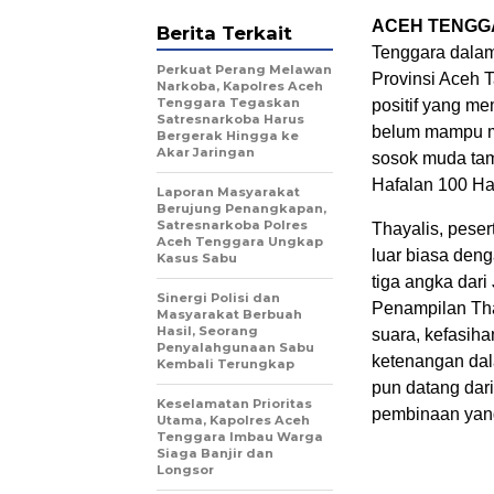
ACEH TENGGAR
Berita Terkait
Tenggara dalam
Perkuat Perang Melawan
Provinsi Aceh 
Narkoba, Kapolres Aceh
Tenggara Tegaskan
positif yang m
Satresnarkoba Harus
belum mampu me
Bergerak Hingga ke
Akar Jaringan
sosok muda tam
Hafalan 100 Ha
Laporan Masyarakat
Berujung Penangkapan,
Satresnarkoba Polres
Thayalis, peser
Aceh Tenggara Ungkap
luar biasa deng
Kasus Sabu
tiga angka dari
Sinergi Polisi dan
Penampilan Tha
Masyarakat Berbuah
Hasil, Seorang
suara, kefasih
Penyalahgunaan Sabu
ketenangan dal
Kembali Terungkap
pun datang dar
Keselamatan Prioritas
pembinaan yang
Utama, Kapolres Aceh
Tenggara Imbau Warga
Siaga Banjir dan
Longsor