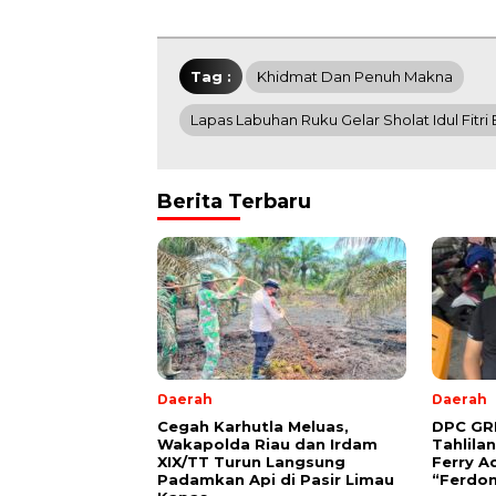
Tag :
Khidmat Dan Penuh Makna
Lapas Labuhan Ruku Gelar Sholat Idul Fit
Berita Terbaru
Daerah
Daerah
Cegah Karhutla Meluas,
DPC GRI
Wakapolda Riau dan Irdam
Tahlila
XIX/TT Turun Langsung
Ferry A
Padamkan Api di Pasir Limau
“Ferdo