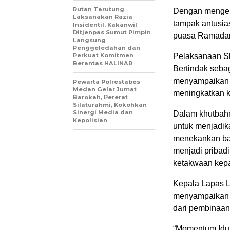
Rutan Tarutung
Dengan mengena
Laksanakan Razia
tampak antusi
Insidentil, Kakanwil
Ditjenpas Sumut Pimpin
puasa Ramada
Langsung
Penggeledahan dan
Perkuat Komitmen
Pelaksanaan Sho
Berantas HALINAR
Bertindak seba
menyampaikan k
Pewarta Polrestabes
Medan Gelar Jumat
meningkatkan k
Barokah, Pererat
Silaturahmi, Kokohkan
Sinergi Media dan
Dalam khutbahn
Kepolisian
untuk menjadika
menekankan bah
menjadi pribad
ketakwaan kep
Kepala Lapas 
menyampaikan b
dari pembinaan
“Momentum Idul 