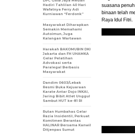
DPC GRIB Jaya Medan
Hadiri Tahlilan 40 Hari
suasana penuh 
Wafatnya Ferry Adi
binaan telah m
Kurniawan “Ferdonk”
Raya Idul Fitri.
Masyarakat Diharapkan
Semakin Memahami
Autoimun, Juga
Kalangan Wartawan
Harakah BAKOMUBIN DKI
Jakarta dan FH UHAMKA
Gelar Pelatihan
Advokasi serta
Paralegal Berbasis
Masyarakat
Dandim 0603/Lebak
Resmi Buka Kejuaraan
Karate Antar Dojo INKAI,
Jaring Bibit Atlet Unggul
Sambut HUT ke-81 RI
Rutan Humbahas Gelar
Razia Insidentil, Perkuat
Komitmen Berantas
HALINAR Bersama Kanwil
Ditjenpas Sumut