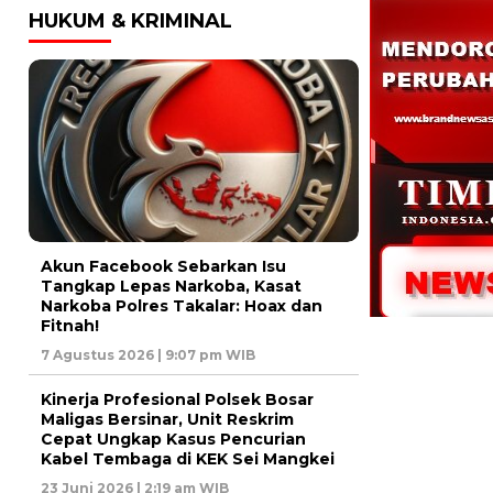
HUKUM & KRIMINAL
Akun Facebook Sebarkan Isu
Tangkap Lepas Narkoba, Kasat
Narkoba Polres Takalar: Hoax dan
Fitnah!
7 Agustus 2026 | 9:07 pm WIB
Kinerja Profesional Polsek Bosar
Maligas Bersinar, Unit Reskrim
Cepat Ungkap Kasus Pencurian
Kabel Tembaga di KEK Sei Mangkei
23 Juni 2026 | 2:19 am WIB