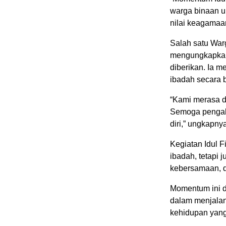
warga binaan un
nilai keagamaan
Salah satu War
mengungkapkan 
diberikan. Ia 
ibadah secara
“Kami merasa d
Semoga pengala
diri,” ungkapny
Kegiatan Idul F
ibadah, tetapi 
kebersamaan, 
Momentum ini 
dalam menjalan
kehidupan yang