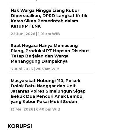
Hak Warga Hingga Liang Kubur
Dipersoalkan, DPRD Langkat Kritik
Keras Sikap Pemerintah dalam
Kasus PT LNK
22 Juni 2026 | 1:01 am WIB
Saat Negara Hanya Memasang
Plang, Produksi PT Hopson Disebut
Tetap Berjalan dan Warga
Menanggung Dampaknya
3 Juni 2026 | 2:03 am WIB
Masyarakat Hubungi 110, Polsek
Dolok Batu Nanggar dan Unit
Jatanras Polres Simalungun Sigap
Bekuk Dua Pencuri Anak Lembu
yang Kabur Pakai Mobil Sedan
13 Mei 2026 | 6:40 pm WIB
KORUPSI