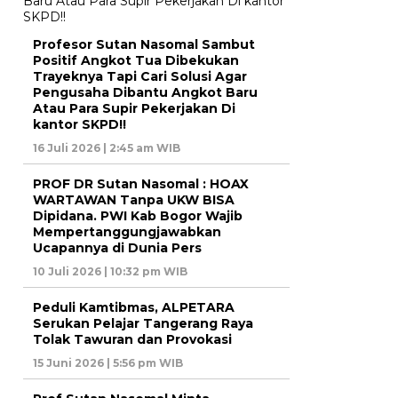
Profesor Sutan Nasomal Sambut
Positif Angkot Tua Dibekukan
Trayeknya Tapi Cari Solusi Agar
Pengusaha Dibantu Angkot Baru
Atau Para Supir Pekerjakan Di
kantor SKPD!!
16 Juli 2026 | 2:45 am WIB
PROF DR Sutan Nasomal : HOAX
WARTAWAN Tanpa UKW BISA
Dipidana. PWI Kab Bogor Wajib
Mempertanggungjawabkan
Ucapannya di Dunia Pers
10 Juli 2026 | 10:32 pm WIB
Peduli Kamtibmas, ALPETARA
Serukan Pelajar Tangerang Raya
Tolak Tawuran dan Provokasi
15 Juni 2026 | 5:56 pm WIB