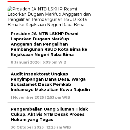
Presiden JA-NTB LSKHP Resmi
Laporkan Dugaan Mark’up
Anggaran dan Pengalihan
Pembangunan RSUD Kota Bima ke
Kejaksaan Negeri Raba Bima
8 Januari 2026 | 6:09 pm WIB
Audit Inspektorat Ungkap
Penyimpangan Dana Desa, Warga
Sukaslamet Desak Pemkab
Indramayu Makzulkan Kuwu Rajudin
1 November 2025 | 2:53 pm WIB
Pengembalian Uang Siluman Tidak
Cukup, Aktivis NTB Desak Proses
Hukum yang Tegas
30 Oktober 2025 | 12:25 am WIB