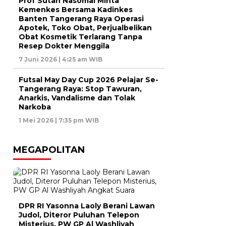
Prof Sutan Nasomal Minta
Kemenkes Bersama Kadinkes
Banten Tangerang Raya Operasi
Apotek, Toko Obat, Perjualbelikan
Obat Kosmetik Terlarang Tanpa
Resep Dokter Menggila
7 Juni 2026 | 4:25 am WIB
Futsal May Day Cup 2026 Pelajar Se-
Tangerang Raya: Stop Tawuran,
Anarkis, Vandalisme dan Tolak
Narkoba
1 Mei 2026 | 7:35 pm WIB
MEGAPOLITAN
DPR RI Yasonna Laoly Berani Lawan
Judol, Diteror Puluhan Telepon
Misterius, PW GP Al Washliyah