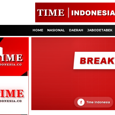
HOME
NASIONAL
DAERAH
JABODETABEK