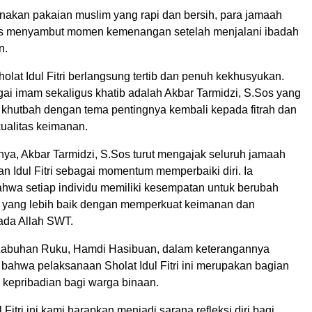
kan pakaian muslim yang rapi dan bersih, para jamaah
as menyambut momen kemenangan setelah menjalani ibadah
n.
lat Idul Fitri berlangsung tertib dan penuh kekhusyukan.
gai imam sekaligus khatib adalah Akbar Tarmidzi, S.Sos yang
hutbah dengan tema pentingnya kembali kepada fitrah dan
ualitas keimanan.
ya, Akbar Tarmidzi, S.Sos turut mengajak seluruh jamaah
n Idul Fitri sebagai momentum memperbaiki diri. Ia
wa setiap individu memiliki kesempatan untuk berubah
i yang lebih baik dengan memperkuat keimanan dan
ada Allah SWT.
Labuhan Ruku, Hamdi Hasibuan, dalam keterangannya
ahwa pelaksanaan Sholat Idul Fitri ini merupakan bagian
 kepribadian bagi warga binaan.
Fitri ini kami harapkan menjadi sarana refleksi diri bagi