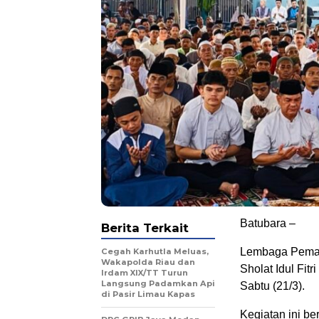
Batubara –
Berita Terkait
Lembaga Pemas
Cegah Karhutla Meluas,
Wakapolda Riau dan
Sholat Idul Fit
Irdam XIX/TT Turun
Langsung Padamkan Api
Sabtu (21/3).
di Pasir Limau Kapas
Kegiatan ini b