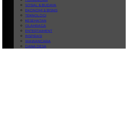
SOSIAL & BUDAYA
EKONOMI & BISNIS
TEKNOLOGI
KESEHATAN
OLAHRAGA
ENTERTAIMENT
INSPIRASI
WAWANCARA
DANA DESA