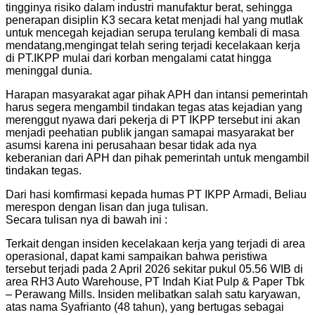
tingginya risiko dalam industri manufaktur berat, sehingga
penerapan disiplin K3 secara ketat menjadi hal yang mutlak
untuk mencegah kejadian serupa terulang kembali di masa
mendatang,mengingat telah sering terjadi kecelakaan kerja
di PT.IKPP mulai dari korban mengalami catat hingga
meninggal dunia.
Harapan masyarakat agar pihak APH dan intansi pemerintah
harus segera mengambil tindakan tegas atas kejadian yang
merenggut nyawa dari pekerja di PT IKPP tersebut ini akan
menjadi peehatian publik jangan samapai masyarakat ber
asumsi karena ini perusahaan besar tidak ada nya
keberanian dari APH dan pihak pemerintah untuk mengambil
tindakan tegas.
Dari hasi komfirmasi kepada humas PT IKPP Armadi, Beliau
merespon dengan lisan dan juga tulisan.
Secara tulisan nya di bawah ini :
Terkait dengan insiden kecelakaan kerja yang terjadi di area
operasional, dapat kami sampaikan bahwa peristiwa
tersebut terjadi pada 2 April 2026 sekitar pukul 05.56 WIB di
area RH3 Auto Warehouse, PT Indah Kiat Pulp & Paper Tbk
– Perawang Mills. Insiden melibatkan salah satu karyawan,
atas nama Syafrianto (48 tahun), yang bertugas sebagai