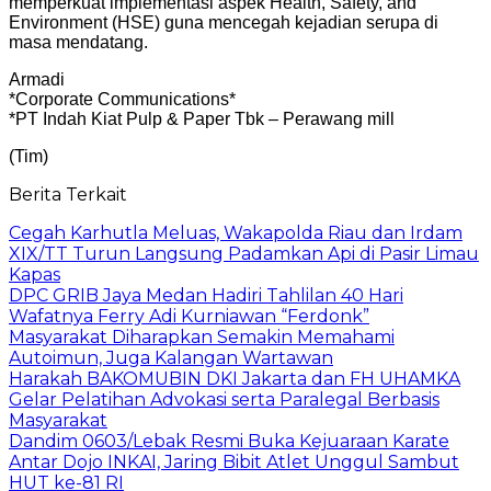
memperkuat implementasi aspek Health, Safety, and
Environment (HSE) guna mencegah kejadian serupa di
masa mendatang.
Armadi
*Corporate Communications*
*PT Indah Kiat Pulp & Paper Tbk – Perawang mill
(Tim)
Berita Terkait
Cegah Karhutla Meluas, Wakapolda Riau dan Irdam
XIX/TT Turun Langsung Padamkan Api di Pasir Limau
Kapas
DPC GRIB Jaya Medan Hadiri Tahlilan 40 Hari
Wafatnya Ferry Adi Kurniawan “Ferdonk”
Masyarakat Diharapkan Semakin Memahami
Autoimun, Juga Kalangan Wartawan
Harakah BAKOMUBIN DKI Jakarta dan FH UHAMKA
Gelar Pelatihan Advokasi serta Paralegal Berbasis
Masyarakat
Dandim 0603/Lebak Resmi Buka Kejuaraan Karate
Antar Dojo INKAI, Jaring Bibit Atlet Unggul Sambut
HUT ke-81 RI