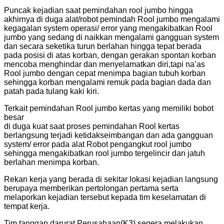
Puncak kejadian saat pemindahan rool jumbo hingga
akhirnya di duga alat/robot pemindah Rool jumbo mengalami
kegagalan system operasi/ error yang mengakibatkan Rool
jumbo yang sedang di naikkan mengalami gangguan system
dan secara seketika turun berlahan hingga tepat berada
pada posisi di atas korban, dengan gerakan spontan korban
mencoba menghindar dan menyelamatkan diri,tapi na’as
Rool jumbo dengan cepat menimpa bagian tubuh korban
sehingga korban mengalami remuk pada bagian dada dan
patah pada tulang kaki kiri.
Terkait pemindahan Rool jumbo kertas yang memiliki bobot
besar
di duga kuat saat proses pemindahan Rool kertas
berlangsung terjadi ketidakseimbangan dan ada gangguan
system/ error pada alat Robot pengangkut rool jumbo
sehingga mengakibatkan rool jumbo tergelincir dan jatuh
berlahan menimpa korban.
Rekan kerja yang berada di sekitar lokasi kejadian langsung
berupaya memberikan pertolongan pertama serta
melaporkan kejadian tersebut kepada tim keselamatan di
tempat kerja.
Tim tanggap darurat Perusahaan(K3) segera melakukan