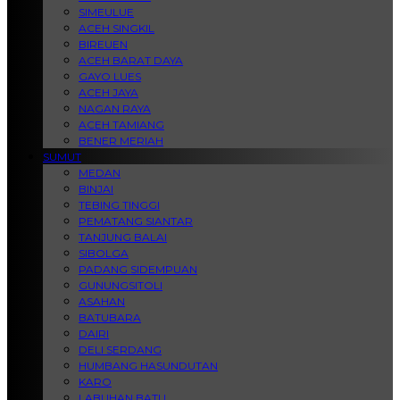
SIMEULUE
ACEH SINGKIL
BIREUEN
ACEH BARAT DAYA
GAYO LUES
ACEH JAYA
NAGAN RAYA
ACEH TAMIANG
BENER MERIAH
SUMUT
MEDAN
BINJAI
TEBING TINGGI
PEMATANG SIANTAR
TANJUNG BALAI
SIBOLGA
PADANG SIDEMPUAN
GUNUNGSITOLI
ASAHAN
BATUBARA
DAIRI
DELI SERDANG
HUMBANG HASUNDUTAN
KARO
LABUHAN BATU